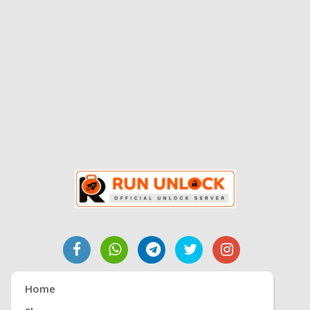
OXYGEN16.3.0.200
رابط تحميل التعريفات
https://drive.google.com
/file/d/1eqq3baOGHFugE
z_3MNLqBexRV15enM6
w/view
شرح طريقه التثبيت
https://www.facebook.c
om/share/v/FxWVbnvE3
Home