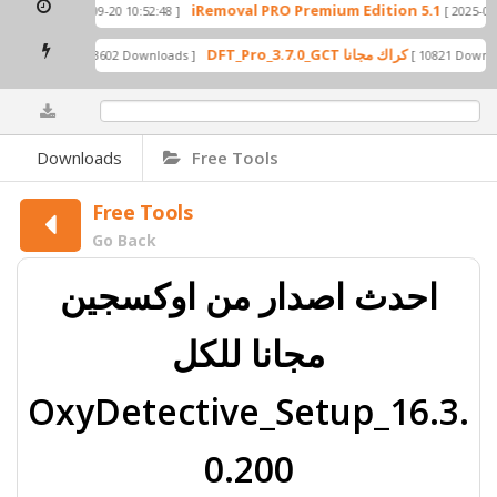
 only)
iRemoval PRO Premium Edition 5.1
[ 2025-09-20 10:52:48 ]
[ 2025-09-2
DFT_Pro_3.7.0_GCT كراك مجانا
GCT Pack Free Released For All Users 2024 مجانا
[ 43602 Downloads ]
[ 10821 Downlo
0%
Downloads
Free Tools
Free Tools
Go Back
احدث اصدار من اوكسجين
مجانا للكل
OxyDetective_Setup_16.3.
0.200