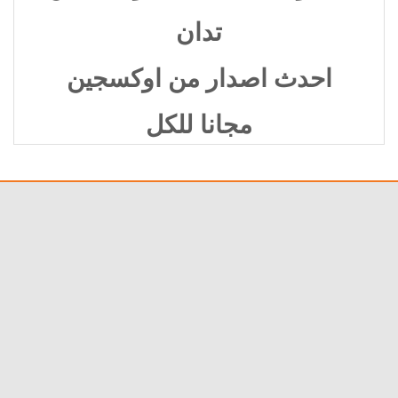
تدان
احدث اصدار من اوكسجين
مجانا للكل
OxyDetective_Setup_16.
3.0.200
للتحميل من هنا
التحديث الجديد لبرنامج معرفة
الرموز لهواتف الاندرويد